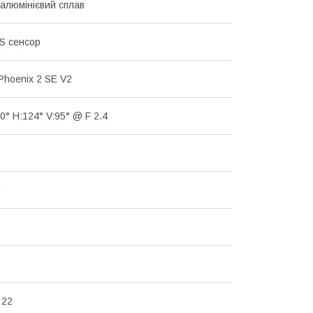
-алюмінієвий сплав
S сенсор
hoenix 2 SE V2
0° H:124° V:95° @ F 2.4
 22