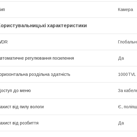
ип
Камера
Користувальницькі характеристики
WDR
Глобаль
втоматичне регулювання посилення
Да
оризонтальна роздільна здатність
1000TVL
оступ до меню
За кабел
ахист від пилу вологи
Є, поліп
ахист від розбиття
Да