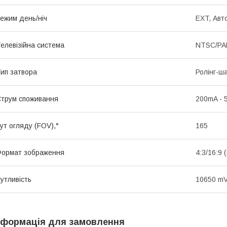
ежим день/ніч
EXT, Авт
елевізійна система
NTSC/PAL
ип затвора
Ролінг-ш
трум споживання
200mA - 
ут огляду (FOV),°
165
ормат зображення
4:3/16:9 
утливість
10650 mV
нформація для замовлення