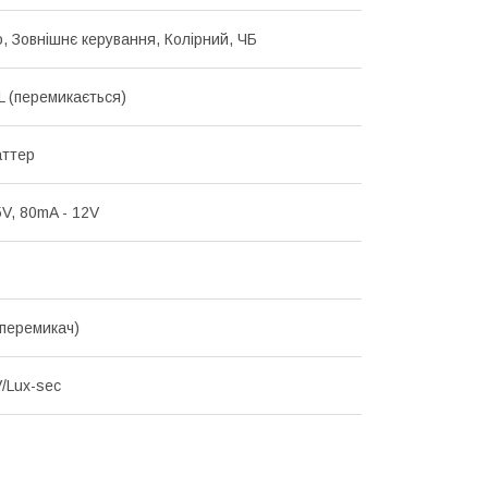
о, Зовнішнє керування, Колірний, ЧБ
 (перемикається)
аттер
5V, 80mA - 12V
(перемикач)
/Lux-sec