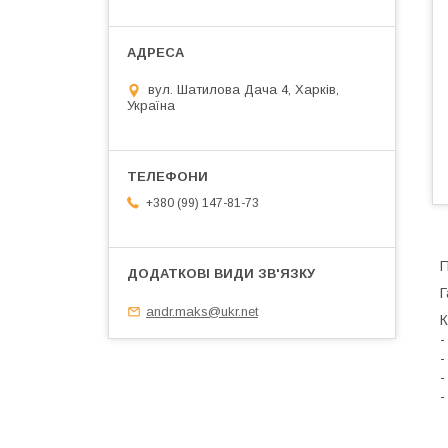
вул. Шатилова Дача 4, Харків,
Україна
+380 (99) 147-81-73
П
Г
andr.maks@ukr.net
К
-
-
-
-