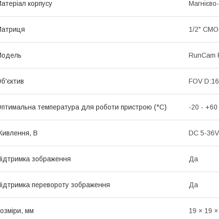
атеріал корпусу
Магнієво
Матриця
1/2" CMO
Мoдель
RunCam P
б'єктив
FOV D:16
птимальна температура для роботи пристрою (°C)
-20 - +60
ивлення, В
DC 5-36V
ідтримка зображення
Да
ідтримка перевороту зображення
Да
озміри, мм
19 × 19 ×