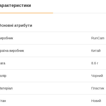
арактеристики
Основні атрибути
иробник
RunCam
раїна виробник
Китай
ага
8.6 г
олір
Чорний
атеріал
Пластик
Стан
Новий