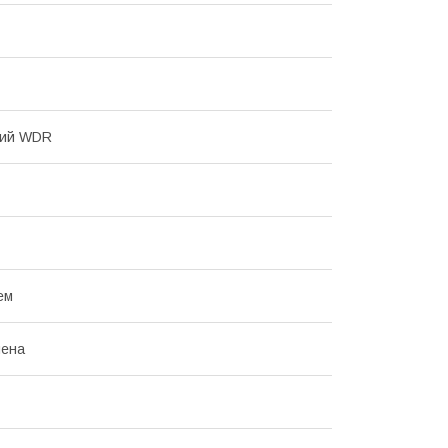
ний WDR
ем
шена