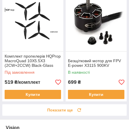
Комплект пропелерів HQProp
MacroQuad 10X5.5X3
Безщітковий мотор для FPV
(2CW+2CCW) Black-Glass
E-power Х3115 900KV
Fiber Reinforced Nylon
Під замовлення
В наявності
519
699
₴/комплект
₴
Купити
Купити
Показати ще
Vision