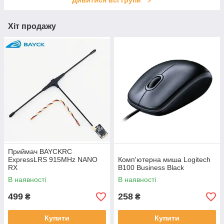
Дивитися всі групи
Хіт продажу
Приймач BAYCKRC
ExpressLRS 915MHz NANO
Комп'ютерна миша Logitech
RX
B100 Business Black
В наявності
В наявності
499
258
₴
₴
Купити
Купити