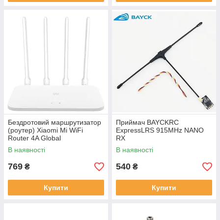
Бездротовий маршрутизатор
Приймач BAYCKRC
(роутер) Xiaomi Mi WiFi
ExpressLRS 915MHz NANO
Router 4A Global
RX
(DVB4230GL)
В наявності
В наявності
769
540
₴
₴
Купити
Купити